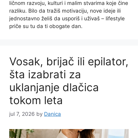
ličnom razvoju, kulturi i malim stvarima koje čine
razliku. Bilo da tražiš motivaciju, nove ideje ili
jednostavno želiš da usporiš i uživaš – lifestyle
priče su tu da ti obogate dan.
Vosak, brijač ili epilator,
šta izabrati za
uklanjanje dlačica
tokom leta
jul 7, 2026
by
Danica