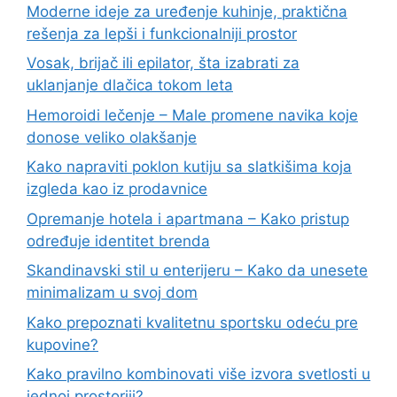
Moderne ideje za uređenje kuhinje, praktična
rešenja za lepši i funkcionalniji prostor
Vosak, brijač ili epilator, šta izabrati za
uklanjanje dlačica tokom leta
Hemoroidi lečenje – Male promene navika koje
donose veliko olakšanje
Kako napraviti poklon kutiju sa slatkišima koja
izgleda kao iz prodavnice
Opremanje hotela i apartmana – Kako pristup
određuje identitet brenda
Skandinavski stil u enterijeru – Kako da unesete
minimalizam u svoj dom
Kako prepoznati kvalitetnu sportsku odeću pre
kupovine?
Kako pravilno kombinovati više izvora svetlosti u
jednoj prostoriji?