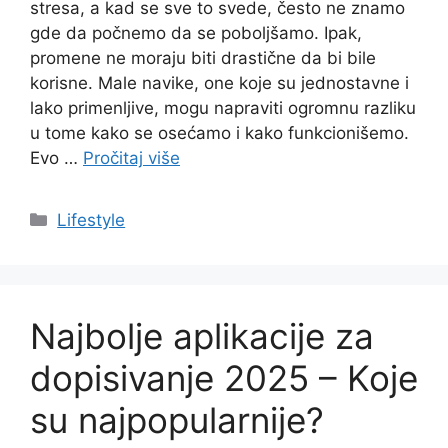
stresa, a kad se sve to svede, često ne znamo
gde da počnemo da se poboljšamo. Ipak,
promene ne moraju biti drastične da bi bile
korisne. Male navike, one koje su jednostavne i
lako primenljive, mogu napraviti ogromnu razliku
u tome kako se osećamo i kako funkcionišemo.
Evo …
Pročitaj više
Categories
Lifestyle
Najbolje aplikacije za
dopisivanje 2025 – Koje
su najpopularnije?