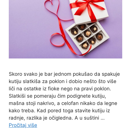
Skoro svako je bar jednom pokušao da spakuje
kutiju slatkiša za poklon i dobio nešto što više
liči na ostatke iz fioke nego na pravi poklon.
Slatkiši se pomeraju čim podignete kutiju,
mašna stoji nakrivo, a celofan nikako da legne
kako treba. Kad pored toga stavite kutiju iz
radnje, razlika je očigledna. A u suštini …
Pročitaj više