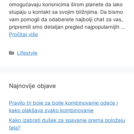
omogućavaju korisnicima širom planete da lako
stupaju u kontakt sa svojim bližnjima. Da bismo
vam pomogli da odaberete najbolji chat za vas,
pripremili smo detaljan pregled najpopularnijih …
Pročitaj više
Categories
Lifestyle
Najnovije objave
Pravilo tri boje za bolje kombinovanje odeće i
kako olakšava svako kombinovanje
Kako izabrati dušek za spavanje prema položaju
tela?