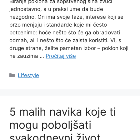
Biranje poklona za sopstvenog sina zvuči
jednostavno, a u praksi ume da bude
nezgodno. On ima svoje faze, interese koji se
brzo menjaju i standarde koje mi često
potcenimo: hoće nešto što će ga obradovati
odmah, ali i nešto što će zaista koristiti. Vi, s
druge strane, želite pametan izbor – poklon koji
ne zauzima …
Pročitaj više
Categories
Lifestyle
5 malih navika koje ti
mogu poboljšati
svakodnevni život