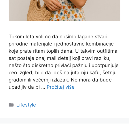
Tokom leta volimo da nosimo lagane stvari,
prirodne materijale i jednostavne kombinacije
koje prate ritam toplih dana. U takvim outfitima
sat postaje onaj mali detalj koji pravi razliku,
nešto što diskretno privlači pažnju i upotpunjuje
ceo izgled, bilo da ideš na jutarnju kafu, šetnju
gradom ili večernji izlazak. Ne mora da bude
upadljiv da bi …
Pročitaj više
Categories
Lifestyle