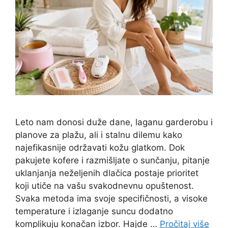
Leto nam donosi duže dane, laganu garderobu i
planove za plažu, ali i stalnu dilemu kako
najefikasnije održavati kožu glatkom. Dok
pakujete kofere i razmišljate o sunčanju, pitanje
uklanjanja neželjenih dlačica postaje prioritet
koji utiče na vašu svakodnevnu opuštenost.
Svaka metoda ima svoje specifičnosti, a visoke
temperature i izlaganje suncu dodatno
komplikuju konačan izbor. Hajde …
Pročitaj više