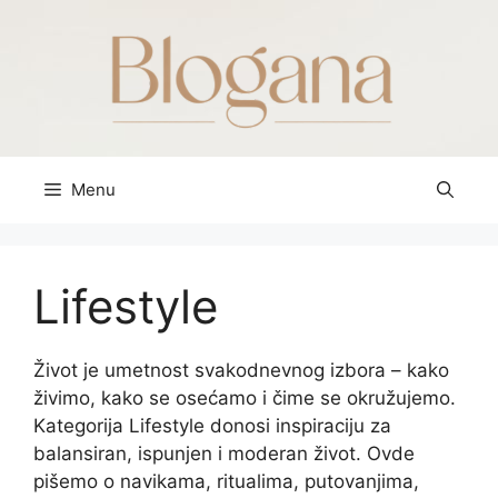
Skip
to
content
Menu
Lifestyle
Život je umetnost svakodnevnog izbora – kako
živimo, kako se osećamo i čime se okružujemo.
Kategorija Lifestyle donosi inspiraciju za
balansiran, ispunjen i moderan život. Ovde
pišemo o navikama, ritualima, putovanjima,