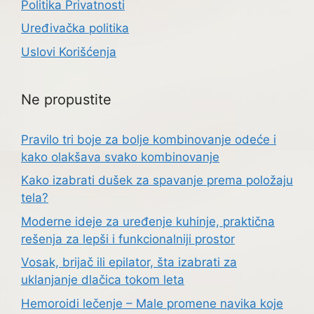
Politika Privatnosti
Uređivačka politika
Uslovi Korišćenja
Ne propustite
Pravilo tri boje za bolje kombinovanje odeće i
kako olakšava svako kombinovanje
Kako izabrati dušek za spavanje prema položaju
tela?
Moderne ideje za uređenje kuhinje, praktična
rešenja za lepši i funkcionalniji prostor
Vosak, brijač ili epilator, šta izabrati za
uklanjanje dlačica tokom leta
Hemoroidi lečenje – Male promene navika koje