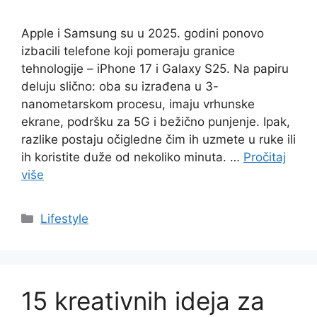
Apple i Samsung su u 2025. godini ponovo
izbacili telefone koji pomeraju granice
tehnologije – iPhone 17 i Galaxy S25. Na papiru
deluju slično: oba su izrađena u 3-
nanometarskom procesu, imaju vrhunske
ekrane, podršku za 5G i bežično punjenje. Ipak,
razlike postaju očigledne čim ih uzmete u ruke ili
ih koristite duže od nekoliko minuta. …
Pročitaj
više
Categories
Lifestyle
15 kreativnih ideja za