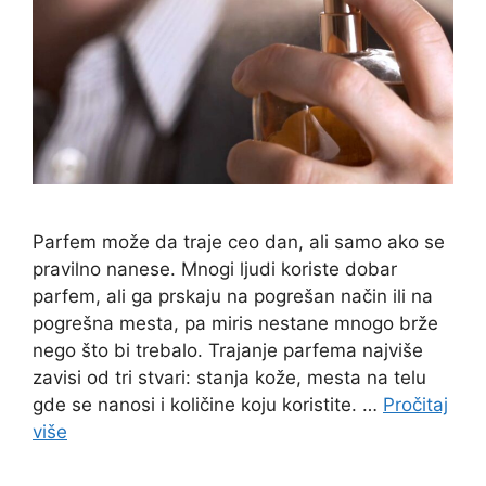
Parfem može da traje ceo dan, ali samo ako se
pravilno nanese. Mnogi ljudi koriste dobar
parfem, ali ga prskaju na pogrešan način ili na
pogrešna mesta, pa miris nestane mnogo brže
nego što bi trebalo. Trajanje parfema najviše
zavisi od tri stvari: stanja kože, mesta na telu
gde se nanosi i količine koju koristite. …
Pročitaj
više