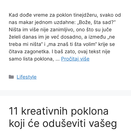
Kad dođe vreme za poklon tinejdžeru, svako od
nas makar jednom uzdahne: „Bože, šta sad?“
Ništa im više nije zanimljivo, ono što su juče
želeli danas im je već dosadno, a između „ne
treba mi ništa“ i „ma znaš ti šta volim“ krije se
čitava zagonetka. I baš zato, ovaj tekst nije
samo lista poklona, …
Pročitaj više
Categories
Lifestyle
11 kreativnih poklona
koji će oduševiti vašeg