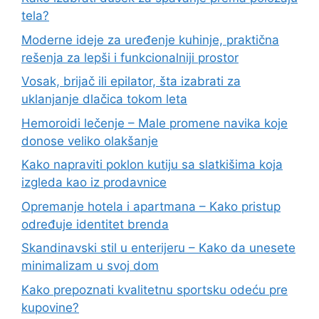
tela?
Moderne ideje za uređenje kuhinje, praktična
rešenja za lepši i funkcionalniji prostor
Vosak, brijač ili epilator, šta izabrati za
uklanjanje dlačica tokom leta
Hemoroidi lečenje – Male promene navika koje
donose veliko olakšanje
Kako napraviti poklon kutiju sa slatkišima koja
izgleda kao iz prodavnice
Opremanje hotela i apartmana – Kako pristup
određuje identitet brenda
Skandinavski stil u enterijeru – Kako da unesete
minimalizam u svoj dom
Kako prepoznati kvalitetnu sportsku odeću pre
kupovine?