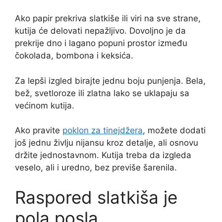
Ako papir prekriva slatkiše ili viri na sve strane,
kutija će delovati nepažljivo. Dovoljno je da
prekrije dno i lagano popuni prostor između
čokolada, bombona i keksića.
Za lepši izgled birajte jednu boju punjenja. Bela,
bež, svetloroze ili zlatna lako se uklapaju sa
većinom kutija.
Ako pravite
poklon za tinejdžera
, možete dodati
još jednu življu nijansu kroz detalje, ali osnovu
držite jednostavnom. Kutija treba da izgleda
veselo, ali i uredno, bez previše šarenila.
Raspored slatkiša je
pola posla