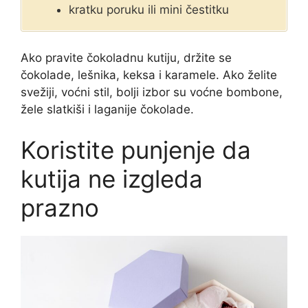
kratku poruku ili mini čestitku
Ako pravite čokoladnu kutiju, držite se
čokolade, lešnika, keksa i karamele. Ako želite
svežiji, voćni stil, bolji izbor su voćne bombone,
žele slatkiši i laganije čokolade.
Koristite punjenje da
kutija ne izgleda
prazno