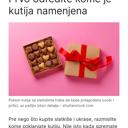
kutija namenjena
Poklon kutija sa slatkišima treba da bude prilagođena osobi i
prilici, uz pažljiv izbor detalja – shutterstock.com
Pre nego što kupite slatkiše i ukrase, razmislite
kome poklanjate kutiju. Nije isto kada spremate