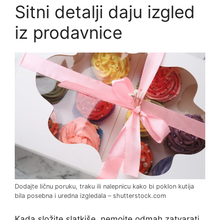
Sitni detalji daju izgled
iz prodavnice
Dodajte ličnu poruku, traku ili nalepnicu kako bi poklon kutija
bila posebna i uredna izgledala – shutterstock.com
Kada složite slatkiše, nemojte odmah zatvarati