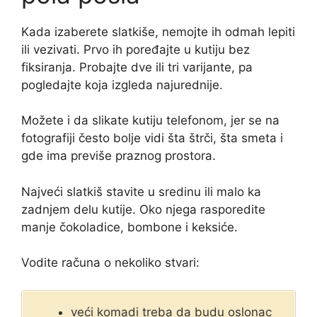
Kada izaberete slatkiše, nemojte ih odmah lepiti
ili vezivati. Prvo ih poređajte u kutiju bez
fiksiranja. Probajte dve ili tri varijante, pa
pogledajte koja izgleda najurednije.
Možete i da slikate kutiju telefonom, jer se na
fotografiji često bolje vidi šta štrči, šta smeta i
gde ima previše praznog prostora.
Najveći slatkiš stavite u sredinu ili malo ka
zadnjem delu kutije. Oko njega rasporedite
manje čokoladice, bombone i keksiće.
Vodite računa o nekoliko stvari:
veći komadi treba da budu oslonac