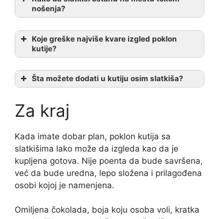
nošenja?
Koje greške najviše kvare izgled poklon
kutije?
Šta možete dodati u kutiju osim slatkiša?
Za kraj
Kada imate dobar plan, poklon kutija sa
slatkišima lako može da izgleda kao da je
kupljena gotova. Nije poenta da bude savršena,
već da bude uredna, lepo složena i prilagođena
osobi kojoj je namenjena.
Omiljena čokolada, boja koju osoba voli, kratka