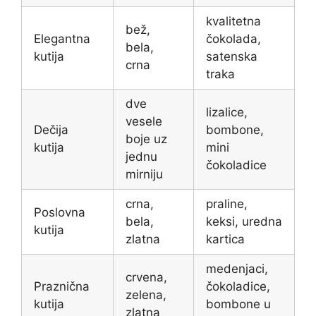
kvalitetna
bež,
Elegantna
čokolada,
bela,
kutija
satenska
crna
traka
dve
lizalice,
vesele
Dečija
bombone,
boje uz
kutija
mini
jednu
čokoladice
mirniju
crna,
praline,
Poslovna
bela,
keksi, uredna
kutija
zlatna
kartica
medenjaci,
crvena,
Praznična
čokoladice,
zelena,
kutija
bombone u
zlatna