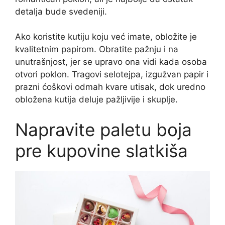
detalja bude svedeniji.
Ako koristite kutiju koju već imate, obložite je
kvalitetnim papirom. Obratite pažnju i na
unutrašnjost, jer se upravo ona vidi kada osoba
otvori poklon. Tragovi selotejpa, izgužvan papir i
prazni ćoškovi odmah kvare utisak, dok uredno
obložena kutija deluje pažljivije i skuplje.
Napravite paletu boja
pre kupovine slatkiša