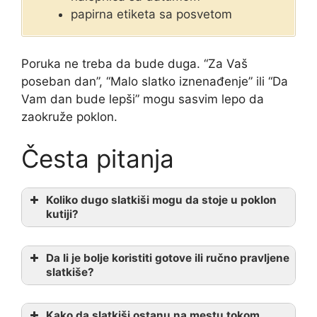
papirna etiketa sa posvetom
Poruka ne treba da bude duga. “Za Vaš
poseban dan”, “Malo slatko iznenađenje” ili “Da
Vam dan bude lepši” mogu sasvim lepo da
zaokruže poklon.
Česta pitanja
Koliko dugo slatkiši mogu da stoje u poklon
kutiji?
Da li je bolje koristiti gotove ili ručno pravljene
slatkiše?
Kako da slatkiši ostanu na mestu tokom