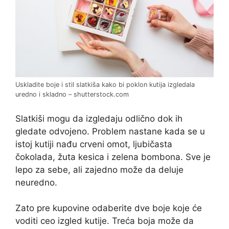
Uskladite boje i stil slatkiša kako bi poklon kutija izgledala
uredno i skladno – shutterstock.com
Slatkiši mogu da izgledaju odlično dok ih
gledate odvojeno. Problem nastane kada se u
istoj kutiji nađu crveni omot, ljubičasta
čokolada, žuta kesica i zelena bombona. Sve je
lepo za sebe, ali zajedno može da deluje
neuredno.
Zato pre kupovine odaberite dve boje koje će
voditi ceo izgled kutije. Treća boja može da