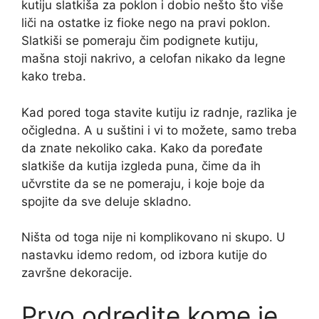
kutiju slatkiša za poklon i dobio nešto što više
liči na ostatke iz fioke nego na pravi poklon.
Slatkiši se pomeraju čim podignete kutiju,
mašna stoji nakrivo, a celofan nikako da legne
kako treba.
Kad pored toga stavite kutiju iz radnje, razlika je
očigledna. A u suštini i vi to možete, samo treba
da znate nekoliko caka. Kako da poređate
slatkiše da kutija izgleda puna, čime da ih
učvrstite da se ne pomeraju, i koje boje da
spojite da sve deluje skladno.
Ništa od toga nije ni komplikovano ni skupo. U
nastavku idemo redom, od izbora kutije do
završne dekoracije.
Prvo odredite kome je