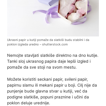
Ukrasni papir u kutiji pomaže da slatkiši budu stabilni i da
poklon izgleda uredno – shutterstock.com
Nemojte stavljati slatkiše direktno na dno kutije.
Tanki sloj ukrasnog papira daje lepši izgled i
pomaže da sve stoji na svom mestu.
Možete koristiti seckani papir, svileni papir,
papirnu slamu ili mekani papir u boji. Cilj nije da
punjenje bude glavna stvar u kutiji, već da
podigne slatkiše, popuni praznine i učini da
poklon deluje urednije.