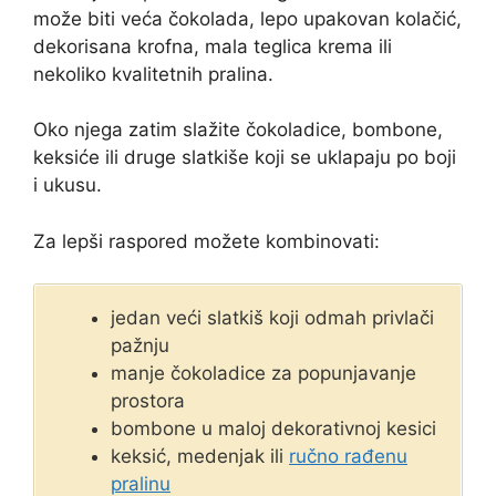
može biti veća čokolada, lepo upakovan kolačić,
dekorisana krofna, mala teglica krema ili
nekoliko kvalitetnih pralina.
Oko njega zatim slažite čokoladice, bombone,
keksiće ili druge slatkiše koji se uklapaju po boji
i ukusu.
Za lepši raspored možete kombinovati:
jedan veći slatkiš koji odmah privlači
pažnju
manje čokoladice za popunjavanje
prostora
bombone u maloj dekorativnoj kesici
keksić, medenjak ili
ručno rađenu
pralinu