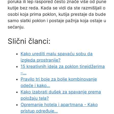
poruka ili lep raspored često znače više od pune
kutije bez reda. Kada se vidi da ste razmišljali o
osobi koja prima poklon, kutija prestaje da bude
samo slatki poklon i postaje pažnja koja ostaje u
sećanju.
Slični članci:
Kako urediti malu spavaću sobu da
izgleda prostranije?
15 kreativnih ideja za poklon tinejdžerima
–…
Pravilo tri boje za bolje kombinovanje
odeće i kako…
Kako izabrati dušek za spavanje prema
položaju tela?
Opremanje hotela i apartmana - Kako
pristup određuje…