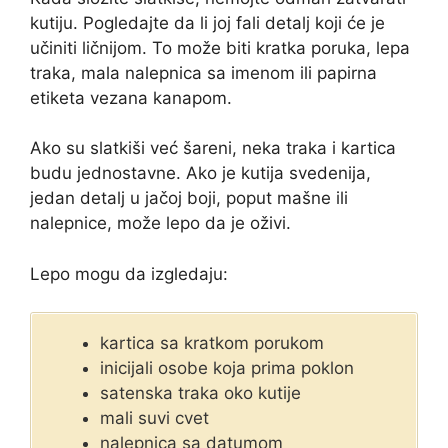
kutiju. Pogledajte da li joj fali detalj koji će je
učiniti ličnijom. To može biti kratka poruka, lepa
traka, mala nalepnica sa imenom ili papirna
etiketa vezana kanapom.
Ako su slatkiši već šareni, neka traka i kartica
budu jednostavne. Ako je kutija svedenija,
jedan detalj u jačoj boji, poput mašne ili
nalepnice, može lepo da je oživi.
Lepo mogu da izgledaju:
kartica sa kratkom porukom
inicijali osobe koja prima poklon
satenska traka oko kutije
mali suvi cvet
nalepnica sa datumom