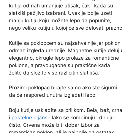
kutija odmah umanjuje utisak, čak i kada su
slatkiši pažljivo izabrani. Uvek je bolje uzeti
manju kutiju koju možete lepo da popunite,
nego veliku kutiju u kojoj će sve delovati prazno.
Kutije sa poklopcem su najzahvalnije jer poklon
odmah izgleda urednije. Magnetne kutije deluju
elegantno, okrugle lepo prolaze za romantične
poklone, a pravougaone su praktične kada
želite da složite više različitih slatkiša.
Prozirni poklopac birajte samo ako ste sigurni
da će raspored unutra izgledati lepo.
Boju kutije uskladite sa prilikom. Bela, bež, crna
i
pastelne nijanse
lako se kombinuju i deluju
čisto. Crvena može biti dobar izbor za
romantičan poklon, ali je najbolje da ostatak