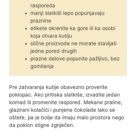
rasporeda
manji slatkiši lepo popunjavaju
praznine
etikete okrenite ka gore ili ka osobi
koja otvara kutiju
slične proizvode ne morate stavljati
jedne pored drugih
prazne delove popunite pažljivo, bez
gomilanja
Pre zatvaranja kutije obavezno proverite
poklopac. Ako pritiska slatkiše, izvadite jedan
komad ili promenite raspored. Mekane praline,
glazirani kolačići i punjene čokolade lako se
oštete, pa je bolje da imaju malo prostora nego
da poklon stigne zgnječen.