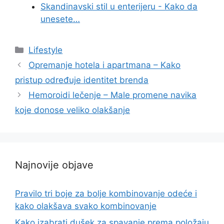
Skandinavski stil u enterijeru - Kako da
unesete…
Categories
Lifestyle
Opremanje hotela i apartmana – Kako
pristup određuje identitet brenda
Hemoroidi lečenje – Male promene navika
koje donose veliko olakšanje
Najnovije objave
Pravilo tri boje za bolje kombinovanje odeće i
kako olakšava svako kombinovanje
Kako izabrati dušek za spavanje prema položaju