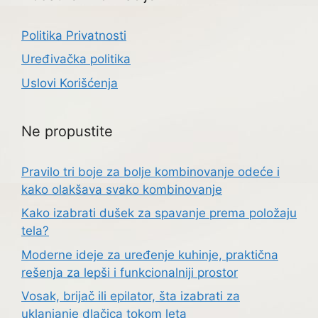
Politika Privatnosti
Uređivačka politika
Uslovi Korišćenja
Ne propustite
Pravilo tri boje za bolje kombinovanje odeće i
kako olakšava svako kombinovanje
Kako izabrati dušek za spavanje prema položaju
tela?
Moderne ideje za uređenje kuhinje, praktična
rešenja za lepši i funkcionalniji prostor
Vosak, brijač ili epilator, šta izabrati za
uklanjanje dlačica tokom leta