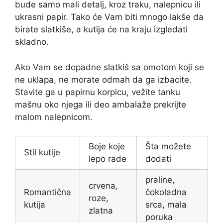
bude samo mali detalj, kroz traku, nalepnicu ili
ukrasni papir. Tako će Vam biti mnogo lakše da
birate slatkiše, a kutija će na kraju izgledati
skladno.
Ako Vam se dopadne slatkiš sa omotom koji se
ne uklapa, ne morate odmah da ga izbacite.
Stavite ga u papirnu korpicu, vežite tanku
mašnu oko njega ili deo ambalaže prekrijte
malom nalepnicom.
Boje koje
Šta možete
Stil kutije
lepo rade
dodati
praline,
crvena,
Romantična
čokoladna
roze,
kutija
srca, mala
zlatna
poruka